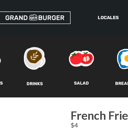
LOCALES
SALAD
S
BREA
DRINKS
French Frie
$
4