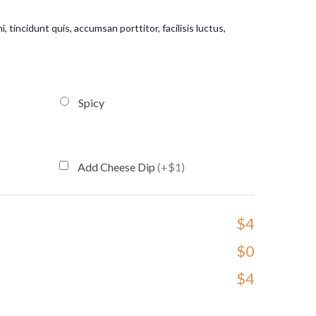
, tincidunt quis, accumsan porttitor, facilisis luctus,
Spicy
Add Cheese Dip
(+$1)
$4
$0
$4