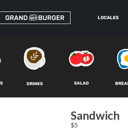
LOCALES
SALAD
S
BREA
DRINKS
Sandwich
$
5